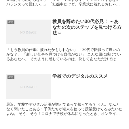
バランスって難しい…」 「妊娠中だけど、卒業式に着れるおしゃれ
なマタニティの服装ってあるの？」 初任者にとっては教員...
教員を辞めたい30代必見！ ～あ
教育
なたの次のステップを見つける方
法～
「もう教員の仕事に疲れたかもしれない」 「30代で転職って遅いの
かな？」 「新しい仕事を見つける自信がない」 こんな風に感じてい
るあなたへ。 そのように感じているのは、決してあなただけではあ
りません。 多くの教員が同じような悩みを抱えていま...
学校でのデジタルのススメ
教育
最近、学校でデジタル活用が増えてるって知ってる？ うん、なんと
なく聞いたことある！子供たちが端末を使って授業受けてるみたいだ
よね。 そう、そう！コロナで学校が休みになったとき、オンライン
授業とか増えて、学校のICTもどんどん進化してるらしい...