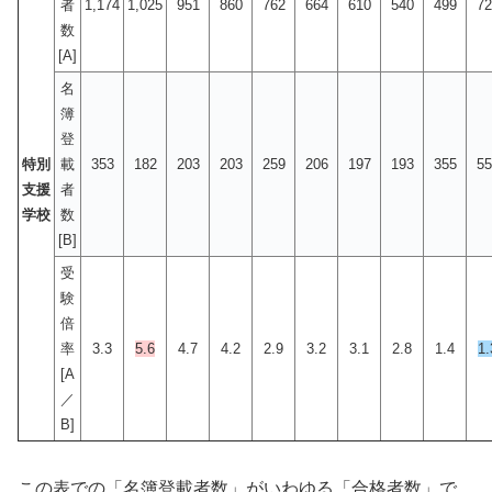
者
1,174
1,025
951
860
762
664
610
540
499
72
数
[A]
名
簿
登
特別
載
353
182
203
203
259
206
197
193
355
55
支援
者
学校
数
[B]
受
験
倍
率
3.3
5.6
4.7
4.2
2.9
3.2
3.1
2.8
1.4
1.
[A
／
B]
この表での「名簿登載者数」がいわゆる「合格者数」で