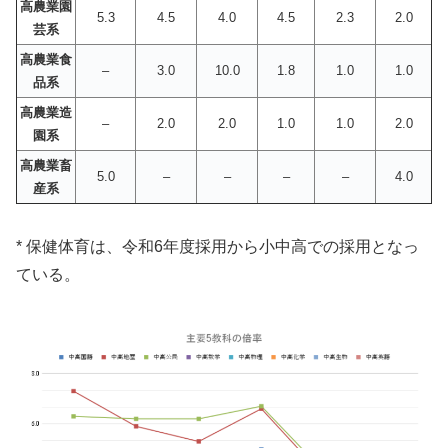
高農業園
5.3
4.5
4.0
4.5
2.3
2.0
芸系
高農業食
–
3.0
10.0
1.8
1.0
1.0
品系
高農業造
–
2.0
2.0
1.0
1.0
2.0
園系
高農業畜
5.0
–
–
–
–
4.0
産系
* 保健体育は、令和6年度採用から小中高での採用となっ
ている。