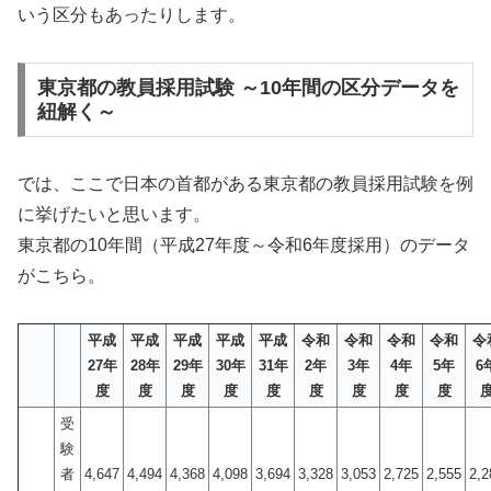
いう区分もあったりします。
東京都の教員採用試験 ～10年間の区分データを
紐解く～
では、ここで日本の首都がある東京都の教員採用試験を例
に挙げたいと思います。
東京都の10年間（平成27年度～令和6年度採用）のデータ
がこちら。
平成
平成
平成
平成
平成
令和
令和
令和
令和
令
27年
28年
29年
30年
31年
2年
3年
4年
5年
6
度
度
度
度
度
度
度
度
度
受
験
者
4,647
4,494
4,368
4,098
3,694
3,328
3,053
2,725
2,555
2,2