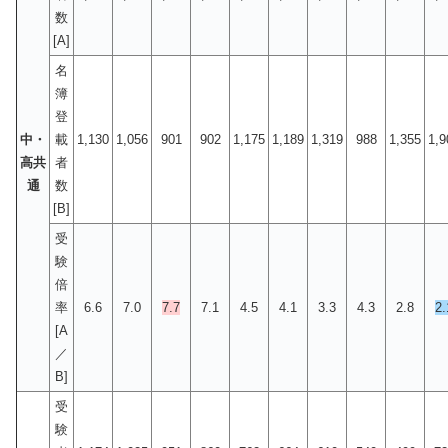
数
[A]
名
簿
登
中・
載
1,130
1,056
901
902
1,175
1,189
1,319
988
1,355
1,9
高共
者
通
数
[B]
受
験
倍
率
6.6
7.0
7.7
7.1
4.5
4.1
3.3
4.3
2.8
2.
[A
／
B]
受
験