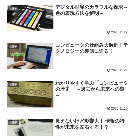
デジタル世界のカラフルな探求～
情報科
色の表現方法を解明～
2023.11.22
コンピュータの仕組み大解剖！テ
情報科
クノロジーの裏側に迫る！
2023.11.21
わかりやすく学ぶ「コンピュータ
情報科
の歴史」 ～過去から未来への道
～
2023.11.16
見えないけど影響大！ 情報の特
情報科
性が未来を左右する！？