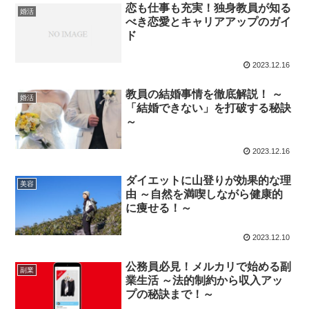
恋も仕事も充実！独身教員が知る
婚活
べき恋愛とキャリアアップのガイ
ド
2023.12.16
教員の結婚事情を徹底解説！ ～
婚活
「結婚できない」を打破する秘訣
～
2023.12.16
ダイエットに山登りが効果的な理
美容
由 ～自然を満喫しながら健康的
に痩せる！～
2023.12.10
公務員必見！メルカリで始める副
副業
業生活 ～法的制約から収入アッ
プの秘訣まで！～