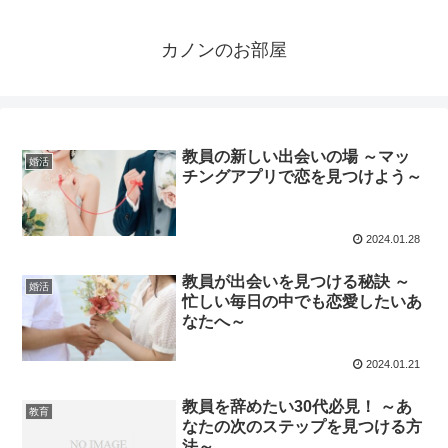
カノンのお部屋
教員の新しい出会いの場 ～マッ
婚活
チングアプリで恋を見つけよう～
2024.01.28
教員が出会いを見つける秘訣 ～
婚活
忙しい毎日の中でも恋愛したいあ
なたへ～
2024.01.21
教員を辞めたい30代必見！ ～あ
教育
なたの次のステップを見つける方
法～