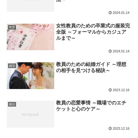
2024.01.14
女性教員のための卒業式の服装完
教育
全版 ～フォーマルからカジュア
ルまで～
2024.01.14
教員のための結婚ガイド ～理想
婚活
の相手を見つける秘訣～
2023.12.16
教員の恋愛事情 ～職場でのエチ
婚活
ケットと心のケア～
2023.12.16