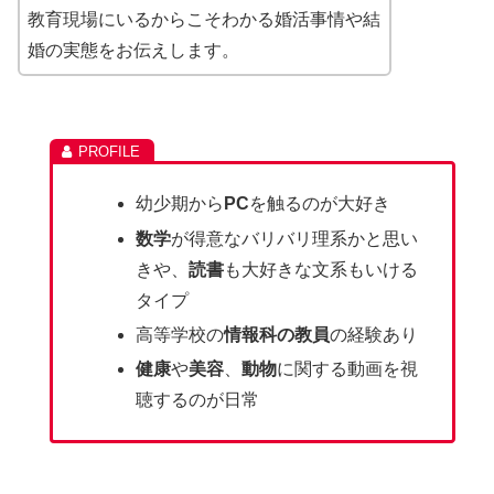
教育現場にいるからこそわかる婚活事情や結
婚の実態をお伝えします。
幼少期から
PC
を触るのが大好き
数学
が得意なバリバリ理系かと思い
きや、
読書
も大好きな文系もいける
タイプ
高等学校の
情報科の教員
の経験あり
健康
や
美容
、
動物
に関する動画を視
聴するのが日常