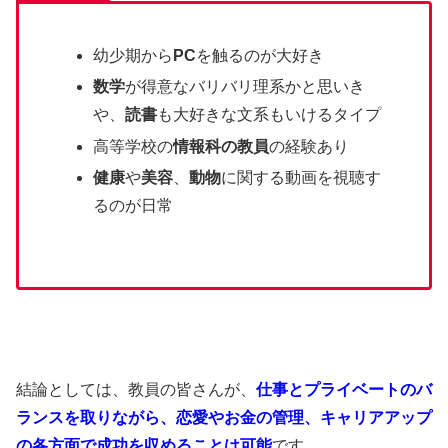
幼少期から
PC
を触るのが大好き
数学
が得意なバリバリ理系かと思いき
や、
読書
も大好きな文系もいけるタイプ
高等学校の
情報科の教員
の経験あり
健康
や
美容
、
動物
に関する動画を視聴す
るのが日常
結論としては、教員の皆さんが、
仕事とプライベートのバ
ランスを取りながら、恋愛やお金の管理、キャリアアップ
の各方面で成功を収めることは可能
です。