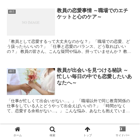
教員の恋愛事情 ～職場でのエチ
婚活
ケットと心のケア～
「教員として恋愛するって大丈夫なのかな？」 「職場での恋愛、ど
う扱ったらいいの？」 「仕事と恋愛のバランス、どう取ればいい
の？」 教員の皆さん、こんな疑問や悩み、持っていませんか？ 教員
としての恋愛は、確かに他の職業とは違った難しさがありま...
教員が出会いを見つける秘訣 ～
婚活
忙しい毎日の中でも恋愛したいあ
なたへ～
「仕事が忙しくて出会いがない…。」 「職場以外で同じ教育関係の
仕事をしている人とどうやって出会えばいいの？」 「時間がなく
て、恋愛する余裕がない…。」 こんな悩み、あなたも抱えていませ
んか？ 教員としての忙しい毎日は、出会いを見つけようと思...
教員のための結婚ガイド ～理想
婚活
の相手を見つける秘訣～
ホーム
検索
トップ
サイドバー