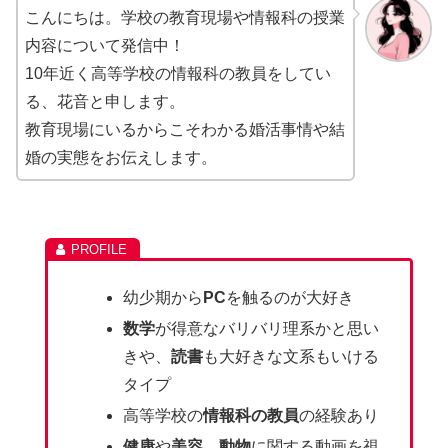
こんにちは。学校の教育現場や情報科の授業
内容について発信中！
10年近く高等学校の情報科の教員をしてい
る、花音と申します。
教育現場にいるからこそわかる婚活事情や結
婚の実態をお伝えします。
幼少期から
PC
を触るのが大好き
数学
が得意なバリバリ理系かと思い
きや、
読書
も大好きな文系もいける
タイプ
高等学校の
情報科の教員
の経験あり
健康
や
美容
、
動物
に関する動画を視