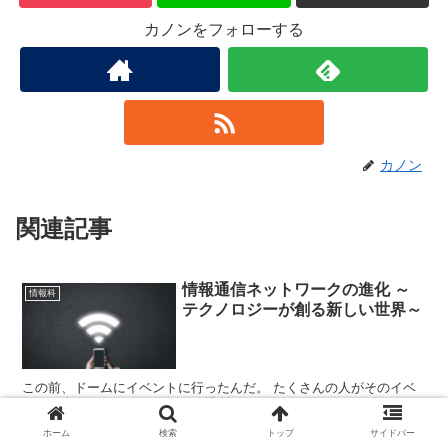
カノンをフォローする
カノン
関連記事
情報通信ネットワークの進化 ～
情報科
テクノロジーが創る新しい世界～
この前、ドームにイベントに行ったんだ。 たくさんの人がそのイベ
ントに来ていたんだけど、その場所でインターネットにつなごうとし
たらなかなかつながらなくて、友達と連絡を取るのに苦労したよ。
ホーム
検索
トップ
サイドバー
そういうことってたまにあるよね。 どうしてそういうこと...