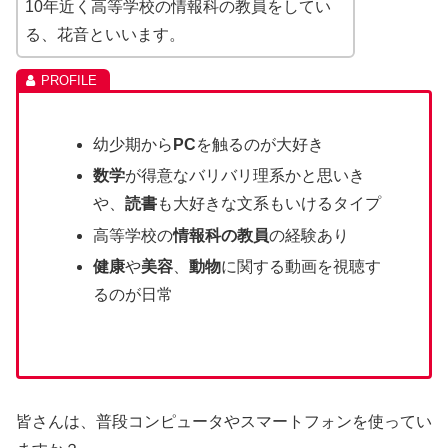
10年近く高等学校の情報科の教員をしてい
る、花音といいます。
幼少期から
PC
を触るのが大好き
数学
が得意なバリバリ理系かと思いき
や、
読書
も大好きな文系もいけるタイプ
高等学校の
情報科の教員
の経験あり
健康
や
美容
、
動物
に関する動画を視聴す
るのが日常
皆さんは、普段コンピュータやスマートフォンを使ってい