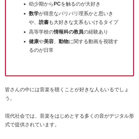
幼少期から
PC
を触るのが大好き
数学
が得意なバリバリ理系かと思いき
や、
読書
も大好きな文系もいけるタイプ
高等学校の
情報科の教員
の経験あり
健康
や
美容
、
動物
に関する動画を視聴す
るのが日常
皆さんの中には音楽を聴くことが好きな人もいるでしょ
う。
現代社会では、音楽をはじめとする多くの音がデジタル形
式で提供されています。