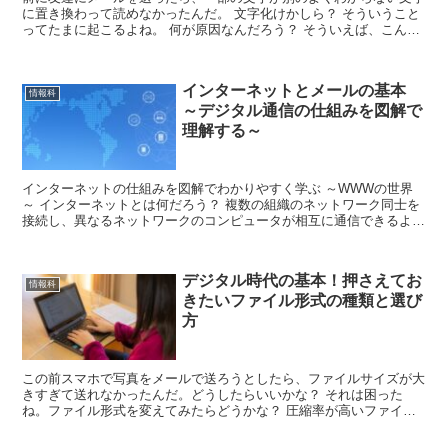
に置き換わって読めなかったんだ。 文字化けかしら？ そういうこと
ってたまに起こるよね。 何が原因なんだろう？ そういえば、こんな
こともあったよ。 年賀状を作るために専用のソフトを...
インターネットとメールの基本
情報科
～デジタル通信の仕組みを図解で
理解する～
インターネットの仕組みを図解でわかりやすく学ぶ ～WWWの世界
～ インターネットとは何だろう？ 複数の組織のネットワーク同士を
接続し、異なるネットワークのコンピュータが相互に通信できるよう
にした世界規模の情報通信網を「インターネット」と呼び...
デジタル時代の基本！押さえてお
情報科
きたいファイル形式の種類と選び
方
この前スマホで写真をメールで送ろうとしたら、ファイルサイズが大
きすぎて送れなかったんだ。どうしたらいいかな？ それは困った
ね。ファイル形式を変えてみたらどうかな？ 圧縮率が高いファイル
形式なら、ファイルサイズを小さくできるはず。 画質は少し...